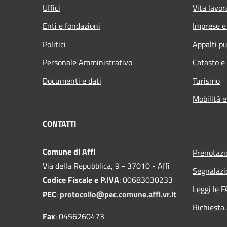
Uffici
Vita lavor
Enti e fondazioni
Imprese 
Politici
Appalti pu
Personale Amministrativo
Catasto e
Documenti e dati
Turismo
Mobilità e
CONTATTI
Comune di Affi
Prenotaz
Via della Repubblica, 9 - 37010 - Affi
Segnalazi
Codice Fiscale e P.IVA
: 00683030233
Leggi le 
PEC
:
protocollo@pec.comune.affi.vr.it
Richiesta
Fax
: 0456260473