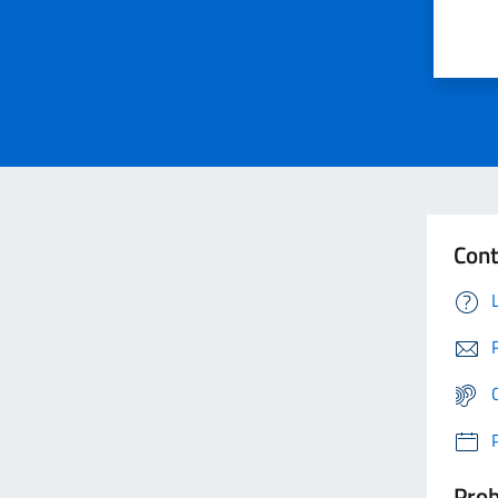
Cont
Prob