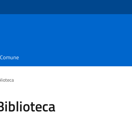
il Comune
lioteca
Biblioteca