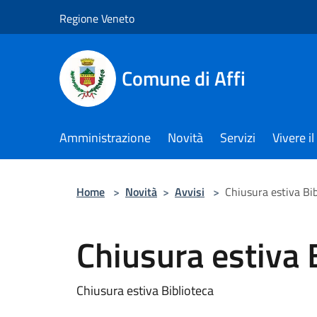
Salta al contenuto principale
Regione Veneto
Comune di Affi
Amministrazione
Novità
Servizi
Vivere 
Home
>
Novità
>
Avvisi
>
Chiusura estiva Bib
Chiusura estiva 
Chiusura estiva Biblioteca