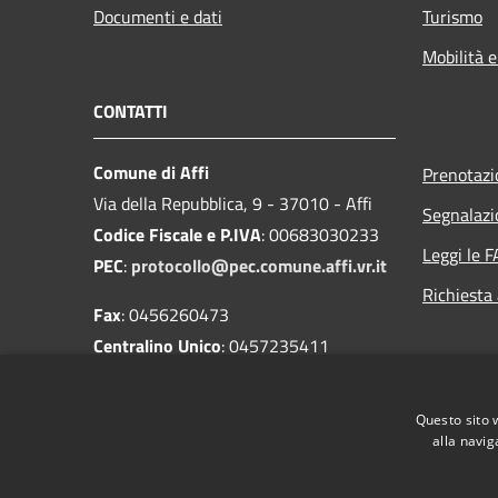
Documenti e dati
Turismo
Mobilità e
CONTATTI
Comune di Affi
Prenotaz
Via della Repubblica, 9 - 37010 - Affi
Segnalazi
Codice Fiscale e P.IVA
: 00683030233
Leggi le 
PEC
:
protocollo@pec.comune.affi.vr.it
Richiesta
Fax
: 0456260473
Centralino Unico
: 0457235411
Codice univoco
: UFUI2Z
IBAN
:
Questo sito 
IT87S0503485830000000004100
alla navig