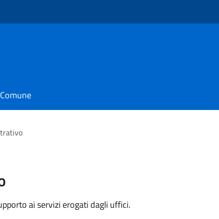
il Comune
trativo
o
orto ai servizi erogati dagli uffici.