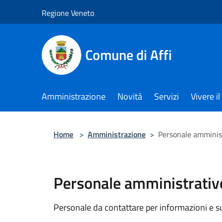
Salta al contenuto principale
Regione Veneto
Comune di Affi
Amministrazione
Novità
Servizi
Vivere 
Home
>
Amministrazione
>
Personale amminis
Personale amministrativ
Personale da contattare per informazioni e supp