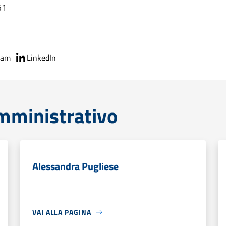
51
ram
LinkedIn
mministrativo
Alessandra Pugliese
VAI ALLA PAGINA