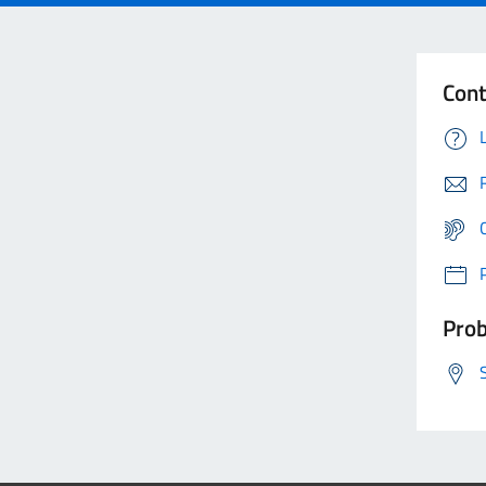
Cont
Prob