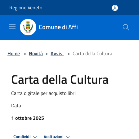
Salta al contenuto principale
Regione Veneto
Comune di Affi
Home
>
Novità
>
Avvisi
>
Carta della Cultura
Carta della Cultura
Carta digitale per acquisto libri
Data :
1 ottobre 2025
Condividi
Vedi azioni