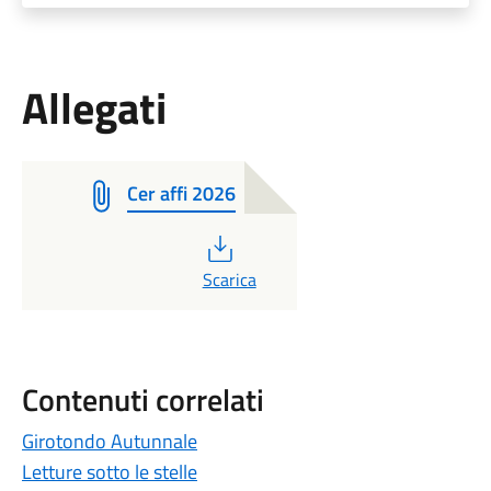
Allegati
Cer affi 2026
PDF
Scarica
Contenuti correlati
Girotondo Autunnale
Letture sotto le stelle