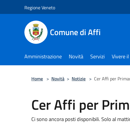
Salta al contenuto principale
Regione Veneto
Comune di Affi
Amministrazione
Novità
Servizi
Vivere 
Home
>
Novità
>
Notizie
>
Cer Affi per Prima
Cer Affi per Prim
Ci sono ancora posti disponibili. Solo al matti