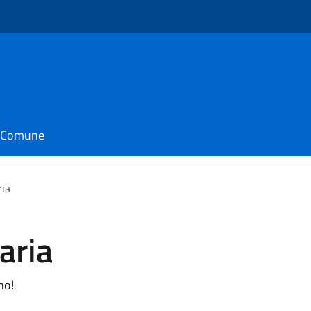
il Comune
ria
aria
no!