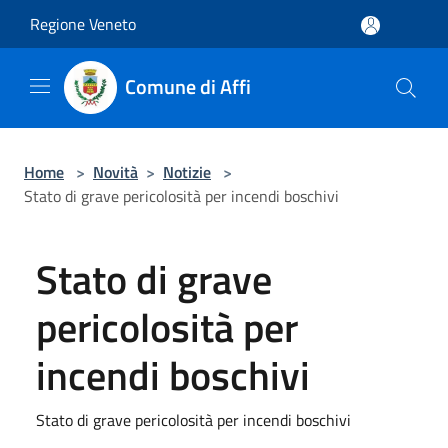
Salta al contenuto principale
Regione Veneto
Comune di Affi
Home
>
Novità
>
Notizie
>
Stato di grave pericolosità per incendi boschivi
Stato di grave
pericolosità per
incendi boschivi
Stato di grave pericolosità per incendi boschivi