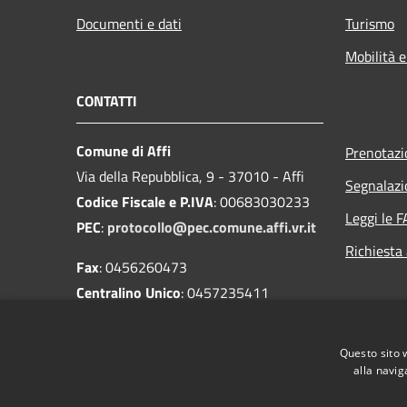
Documenti e dati
Turismo
Mobilità e
CONTATTI
Comune di Affi
Prenotaz
Via della Repubblica, 9 - 37010 - Affi
Segnalazi
Codice Fiscale e P.IVA
: 00683030233
Leggi le 
PEC
:
protocollo@pec.comune.affi.vr.it
Richiesta
Fax
: 0456260473
Centralino Unico
: 0457235411
Codice univoco
: UFUI2Z
IBAN
:
Questo sito 
IT87S0503485830000000004100
alla navig