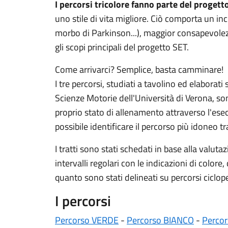
I percorsi tricolore fanno parte del progetto
uno stile di vita migliore. Ciò comporta un i
morbo di Parkinson...), maggior consapevolezz
gli scopi principali del progetto SET.
Come arrivarci? Semplice, basta camminare!
I tre percorsi, studiati a tavolino ed elaborat
Scienze Motorie dell'Università di Verona, son
proprio stato di allenamento attraverso l'esecu
possibile identificare il percorso più idoneo tra
I tratti sono stati schedati in base alla valut
intervalli regolari con le indicazioni di colore
quanto sono stati delineati su percorsi ciclop
I percorsi
Percorso VERDE
-
Percorso BIANCO
-
Perco