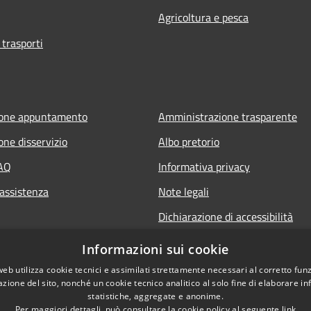
Agricoltura e pesca
 trasporti
ione appuntamento
Amministrazione trasparente
one disservizio
Albo pretorio
FAQ
Informativa privacy
 assistenza
Note legali
Dichiarazione di accessibilità
Informazioni sui cookie
web utilizza cookie tecnici e assimilati strettamente necessari al corretto fu
azione del sito, nonché un cookie tecnico analitico al solo fine di elaborare i
statistiche, aggregate e anonime.
Per maggiori dettagli, può consultare la cookie policy al seguente
link