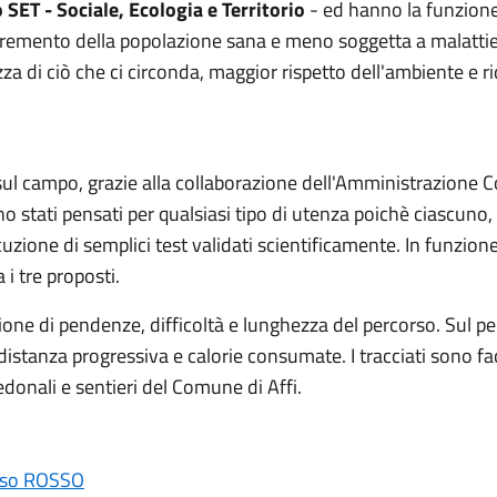
 SET - Sociale, Ecologia e Territorio
- ed hanno la funzione 
ncremento della popolazione sana e meno soggetta a malattie 
a di ciò che ci circonda, maggior rispetto dell'ambiente e 
i sul campo, grazie alla collaborazione dell'Amministrazione C
o stati pensati per qualsiasi tipo di utenza poichè ciascuno,
zione di semplici test validati scientificamente. In funzione 
 i tre proposti.
azione di pendenze, difficoltà e lunghezza del percorso. Sul p
, distanza progressiva e calorie consumate. I tracciati sono fac
edonali e sentieri del Comune di Affi.
rso ROSSO