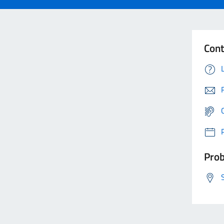
Cont
Prob