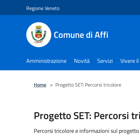
Salta al contenuto principale
Regione Veneto
Comune di Affi
Amministrazione
Novità
Servizi
Vivere 
Home
>
Progetto SET: Percorsi tricolore
Progetto SET: Percorsi tr
Percorsi tricolore e informazioni sul progetto 