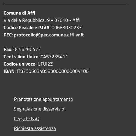
Comune di Affi
Via della Repubblica, 9 - 37010 - Affi
Codice Fiscale e P.IVA
: 00683030233
PEC
:
protocollo@pec.comune.affi.vr.it
Fax
: 0456260473
Centralino Unico
: 0457235411
Codice univoco
: UFUI2Z
IBAN
: IT87S0503485830000000004100
Prenotazione appuntamento
Segnalazione disservizio
Leggi le FAQ
Richiesta assistenza