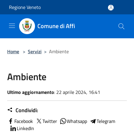
Salta al contenuto principale
Regione Veneto
Comune di Affi
Home
>
Servizi
>
Ambiente
Ambiente
Ultimo aggiornamento
: 22 aprile 2024, 16:41
Condividi:
Facebook
Twitter
Whatsapp
Telegram
LinkedIn