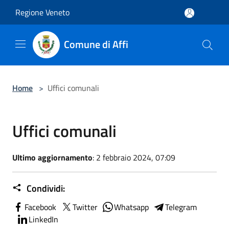
Salta al contenuto principale
Regione Veneto
Comune di Affi
Home
>
Uffici comunali
Uffici comunali
Ultimo aggiornamento
: 2 febbraio 2024, 07:09
Condividi:
Facebook
Twitter
Whatsapp
Telegram
LinkedIn