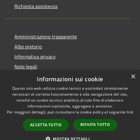
Richiesta assistenza
Amministrazione trasparente
Albo pretorio
Informativa privacy
Note legali
×
Dichiarazione di accessibilità
Informazioni sui cookie
Questo sito web utilizza cookie tecnici e assimilati strettamente
necessari al corretto funzionamento e alla navigazione del sito,
nonché un cookie tecnico analitico al solo fine di elaborare
informazioni statistiche, aggregate e anonime.
RSS
Copyright © 2026 • Comune di
Per maggiori dettagli, può consultare la cookie policy al seguente
link
Accessibilità
Affi • Powered by
Privacy
Municipium
Accesso
•
RIFIUTA TUTTO
ACCETTA TUTTO
Cookie
redazione
Mappa del sito
MOSTRA DETTAGLI