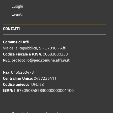
Luoghi
Eventi
CONTATTI
Comune di Affi
Via della Repubblica, 9 - 37010 - Affi
Codice Fiscale e P.IVA
: 00683030233
PEC
:
protocollo@pec.comune.affi.vr.it
Fax
: 0456260473
Centralino Unico
: 0457235411
Codice univoco
: UFUI2Z
IBAN
: IT87S0503485830000000004100