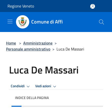
Salta al contenuto principale
Regione Veneto
Comune di Affi
Home
>
Amministrazione
>
Personale amministrativo
>
Luca De Massari
Luca De Massari
Condividi
Vedi azioni
INDICE DELLA PAGINA