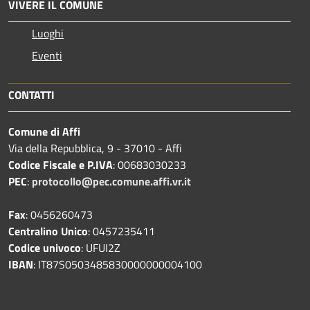
VIVERE IL COMUNE
Luoghi
Eventi
CONTATTI
Comune di Affi
Via della Repubblica, 9 - 37010 - Affi
Codice Fiscale e P.IVA
: 00683030233
PEC
:
protocollo@pec.comune.affi.vr.it
Fax
: 0456260473
Centralino Unico
: 0457235411
Codice univoco
: UFUI2Z
IBAN
: IT87S0503485830000000004100