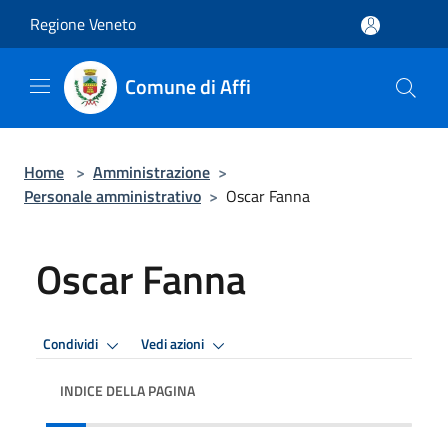
Salta al contenuto principale
Regione Veneto
Comune di Affi
Home
>
Amministrazione
>
Personale amministrativo
>
Oscar Fanna
Oscar Fanna
Condividi
Vedi azioni
INDICE DELLA PAGINA