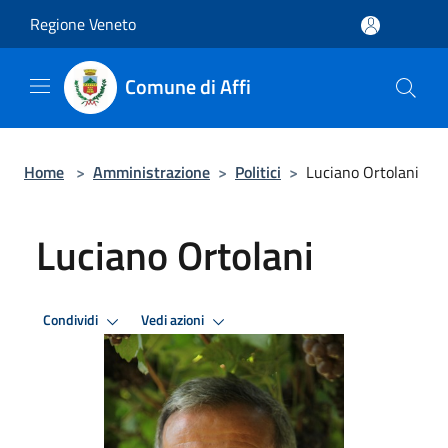
Salta al contenuto principale
Regione Veneto
Comune di Affi
Home
>
Amministrazione
>
Politici
>
Luciano Ortolani
Luciano Ortolani
Condividi
Vedi azioni