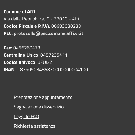
Comune di Affi
Via della Repubblica, 9 - 37010 - Affi
Codice Fiscale e P.IVA
: 00683030233
PEC
:
protocollo@pec.comune.affi.vr.it
Fax
: 0456260473
Centralino Unico
: 0457235411
Codice univoco
: UFUI2Z
IBAN
: IT87S0503485830000000004100
Prenotazione appuntamento
Segnalazione disservizio
Leggi le FAQ
Richiesta assistenza