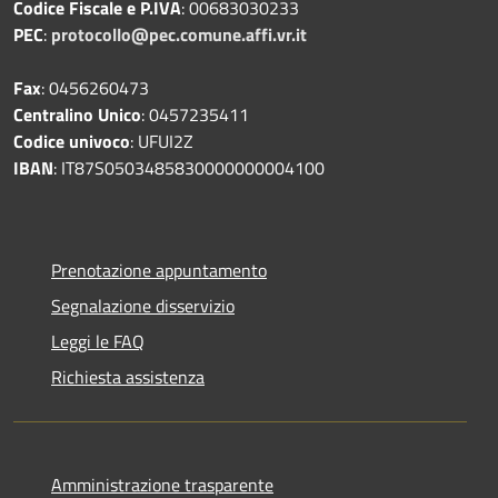
Codice Fiscale e P.IVA
: 00683030233
PEC
:
protocollo@pec.comune.affi.vr.it
Fax
: 0456260473
Centralino Unico
: 0457235411
Codice univoco
: UFUI2Z
IBAN
: IT87S0503485830000000004100
Prenotazione appuntamento
Segnalazione disservizio
Leggi le FAQ
Richiesta assistenza
Amministrazione trasparente