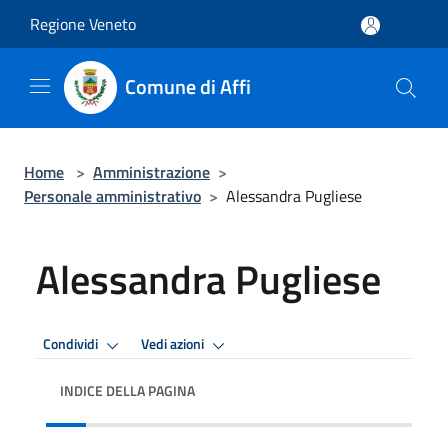
Salta al contenuto principale
Regione Veneto
Comune di Affi
Home
>
Amministrazione
>
Personale amministrativo
>
Alessandra Pugliese
Alessandra Pugliese
Condividi
Vedi azioni
INDICE DELLA PAGINA