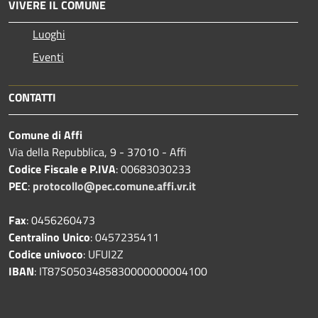
VIVERE IL COMUNE
Luoghi
Eventi
CONTATTI
Comune di Affi
Via della Repubblica, 9 - 37010 - Affi
Codice Fiscale e P.IVA
: 00683030233
PEC
:
protocollo@pec.comune.affi.vr.it
Fax
: 0456260473
Centralino Unico
: 0457235411
Codice univoco
: UFUI2Z
IBAN
: IT87S0503485830000000004100