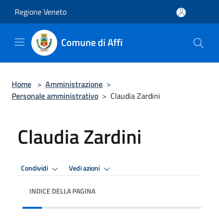
Salta al contenuto principale
Regione Veneto
Comune di Affi
Home
>
Amministrazione
>
Personale amministrativo
>
Claudia Zardini
Claudia Zardini
Condividi
Vedi azioni
INDICE DELLA PAGINA