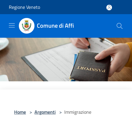
Salta al contenuto principale
Regione Veneto
Comune di Affi
Home
>
Argomenti
>
Immigrazione