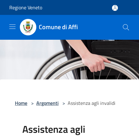
Salta al contenuto principale
Regione Veneto
Comune di Affi
Home
>
Argomenti
>
Assistenza agli invalidi
Assistenza agli