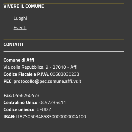
VIVERE IL COMUNE
Luoghi
Eventi
CONTATTI
Comune di Affi
Via della Repubblica, 9 - 37010 - Affi
Codice Fiscale e P.IVA
: 00683030233
PEC
:
protocollo@pec.comune.affi.vr.it
Fax
: 0456260473
Centralino Unico
: 0457235411
Codice univoco
: UFUI2Z
IBAN
: IT87S0503485830000000004100