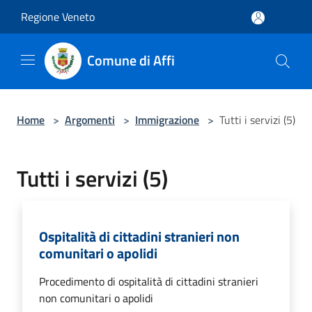
Salta al contenuto principale
Regione Veneto
Comune di Affi
Home
>
Argomenti
>
Immigrazione
>
Tutti i servizi (5)
Tutti i servizi (5)
Ospitalità di cittadini stranieri non
comunitari o apolidi
Procedimento di ospitalità di cittadini stranieri
non comunitari o apolidi