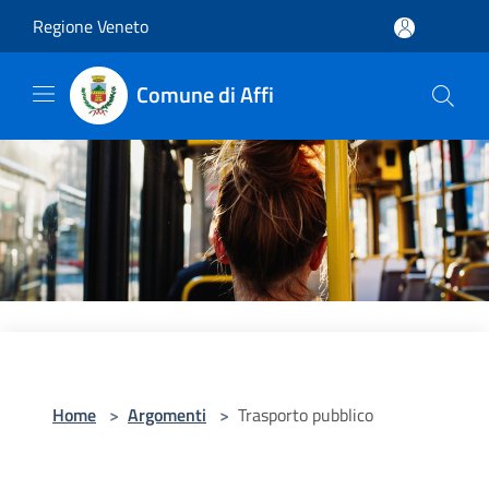
Salta al contenuto principale
Regione Veneto
Comune di Affi
Home
>
Argomenti
>
Trasporto pubblico