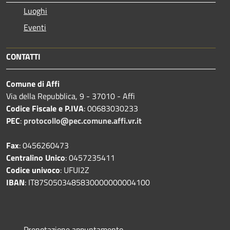
Luoghi
Eventi
CONTATTI
Comune di Affi
Via della Repubblica, 9 - 37010 - Affi
Codice Fiscale e P.IVA
: 00683030233
PEC
:
protocollo@pec.comune.affi.vr.it
Fax
: 0456260473
Centralino Unico
: 0457235411
Codice univoco
: UFUI2Z
IBAN
: IT87S0503485830000000004100
Prenotazione appuntamento