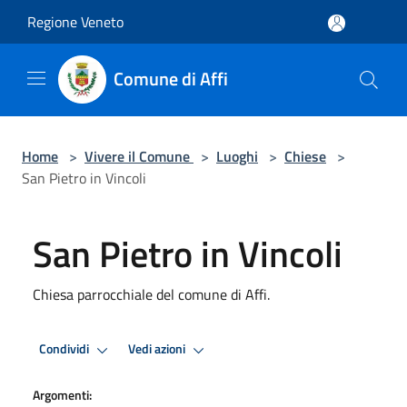
Salta al contenuto principale
Regione Veneto
Comune di Affi
Home
>
Vivere il Comune
>
Luoghi
>
Chiese
>
San Pietro in Vincoli
San Pietro in Vincoli
Chiesa parrocchiale del comune di Affi.
Condividi
Vedi azioni
Argomenti: