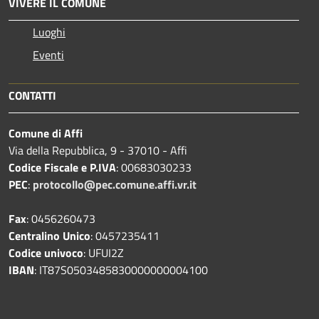
VIVERE IL COMUNE
Luoghi
Eventi
CONTATTI
Comune di Affi
Via della Repubblica, 9 - 37010 - Affi
Codice Fiscale e P.IVA
: 00683030233
PEC
:
protocollo@pec.comune.affi.vr.it
Fax
: 0456260473
Centralino Unico
: 0457235411
Codice univoco
: UFUI2Z
IBAN
: IT87S0503485830000000004100