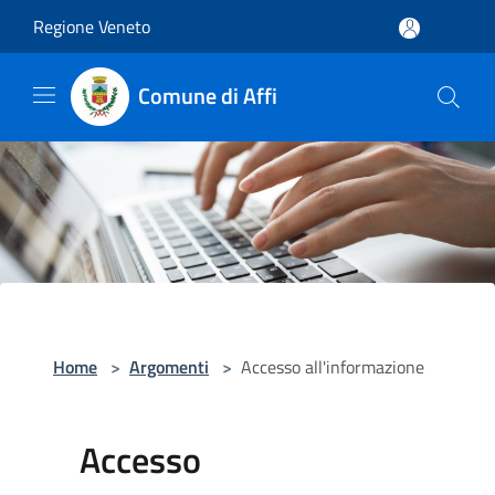
Salta al contenuto principale
Regione Veneto
Comune di Affi
Home
>
Argomenti
>
Accesso all'informazione
Accesso