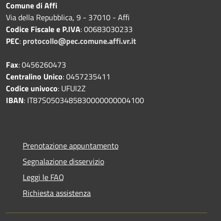
Comune di Affi
Via della Repubblica, 9 - 37010 - Affi
Codice Fiscale e P.IVA
: 00683030233
PEC
:
protocollo@pec.comune.affi.vr.it
Fax
: 0456260473
Centralino Unico
: 0457235411
Codice univoco
: UFUI2Z
IBAN
: IT87S0503485830000000004100
Prenotazione appuntamento
Segnalazione disservizio
Leggi le FAQ
Richiesta assistenza