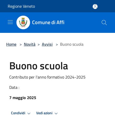
Salta al contenuto principale
Regione Veneto
Comune di Affi
Home
>
Novità
>
Avvisi
>
Buono scuola
Buono scuola
Contributo per l'anno formativo 2024-2025
Data :
7 maggio 2025
Condividi
Vedi azioni