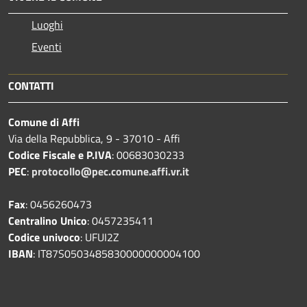
Luoghi
Eventi
CONTATTI
Comune di Affi
Via della Repubblica, 9 - 37010 - Affi
Codice Fiscale e P.IVA
: 00683030233
PEC
:
protocollo@pec.comune.affi.vr.it
Fax
: 0456260473
Centralino Unico
: 0457235411
Codice univoco
: UFUI2Z
IBAN
: IT87S0503485830000000004100