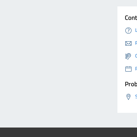
Cont
Prob