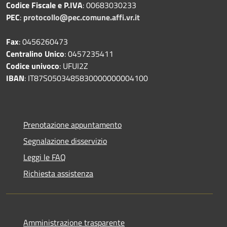
Codice Fiscale e P.IVA
: 00683030233
PEC
:
protocollo@pec.comune.affi.vr.it
Fax
: 0456260473
Centralino Unico
: 0457235411
Codice univoco
: UFUI2Z
IBAN
: IT87S0503485830000000004100
Prenotazione appuntamento
Segnalazione disservizio
Leggi le FAQ
Richiesta assistenza
Amministrazione trasparente