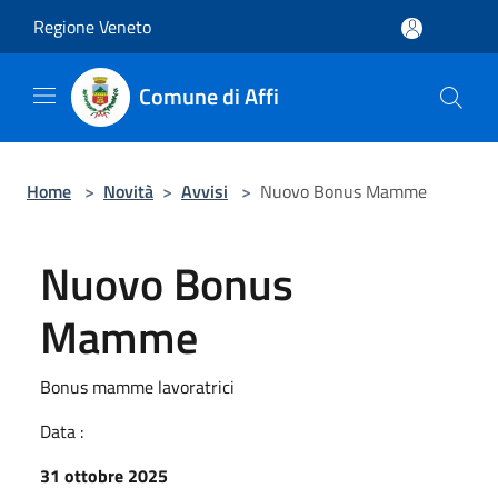
Salta al contenuto principale
Regione Veneto
Comune di Affi
Home
>
Novità
>
Avvisi
>
Nuovo Bonus Mamme
Nuovo Bonus
Mamme
Bonus mamme lavoratrici
Data :
31 ottobre 2025