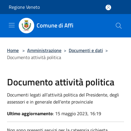
Salta al contenuto principale
Regione Veneto
Comune di Affi
Home
>
Amministrazione
>
Documenti e dati
>
Documento attività politica
Documento attività politica
Documenti legati all'attività politica del Presidente, degli
assessori e in generale dell'ente provinciale
Ultimo aggiornamento
: 15 maggio 2023, 16:19
Non sono presenti servizi per la categoria richiesta.