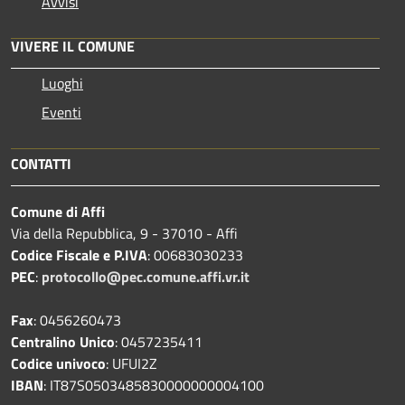
Avvisi
VIVERE IL COMUNE
Luoghi
Eventi
CONTATTI
Comune di Affi
Via della Repubblica, 9 - 37010 - Affi
Codice Fiscale e P.IVA
: 00683030233
PEC
:
protocollo@pec.comune.affi.vr.it
Fax
: 0456260473
Centralino Unico
: 0457235411
Codice univoco
: UFUI2Z
IBAN
: IT87S0503485830000000004100