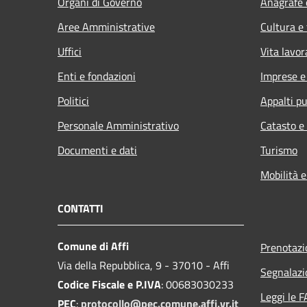
Organi di Governo
Anagrafe e
Aree Amministrative
Cultura e
Uffici
Vita lavor
Enti e fondazioni
Imprese 
Politici
Appalti pu
Personale Amministrativo
Catasto e
Documenti e dati
Turismo
Mobilità e
CONTATTI
Comune di Affi
Prenotaz
Via della Repubblica, 9 - 37010 - Affi
Segnalazi
Codice Fiscale e P.IVA
: 00683030233
Leggi le 
PEC
:
protocollo@pec.comune.affi.vr.it