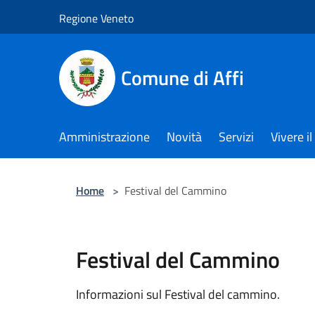
Salta al contenuto principale
Regione Veneto
Comune di Affi
Amministrazione
Novità
Servizi
Vivere 
Home
>
Festival del Cammino
Festival del Cammino
Informazioni sul Festival del cammino.