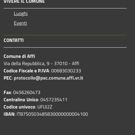
VIVERE IL COMUNE
Luoghi
Eventi
CONTATTI
Comune di Affi
Via della Repubblica, 9 - 37010 - Affi
Codice Fiscale e P.IVA
: 00683030233
PEC
:
protocollo@pec.comune.affi.vr.it
Fax
: 0456260473
Centralino Unico
: 0457235411
Codice univoco
: UFUI2Z
IBAN
: IT87S0503485830000000004100