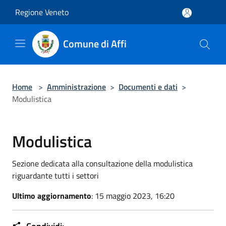
Salta al contenuto principale
Regione Veneto
Comune di Affi
Home
>
Amministrazione
>
Documenti e dati
>
Modulistica
Modulistica
Sezione dedicata alla consultazione della modulistica
riguardante tutti i settori
Ultimo aggiornamento
: 15 maggio 2023, 16:20