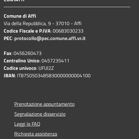
Comune di Affi
Via della Repubblica, 9 - 37010 - Affi
Codice Fiscale e P.IVA
: 00683030233
PEC
:
protocollo@pec.comune.affi.vr.it
Fax
: 0456260473
Centralino Unico
: 0457235411
Codice univoco
: UFUI2Z
IBAN
: IT87S0503485830000000004100
Prenotazione appuntamento
Segnalazione disservizio
Leggi le FAQ
Richiesta assistenza