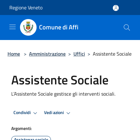
Salta al contenuto principale
Regione Veneto
Comune di Affi
Home
>
Amministrazione
>
Uffici
>
Assistente Sociale
Assistente Sociale
L’Assistente Sociale gestisce gli interventi sociali.
Condividi
Vedi azioni
Argomenti:
Assistenza sociale