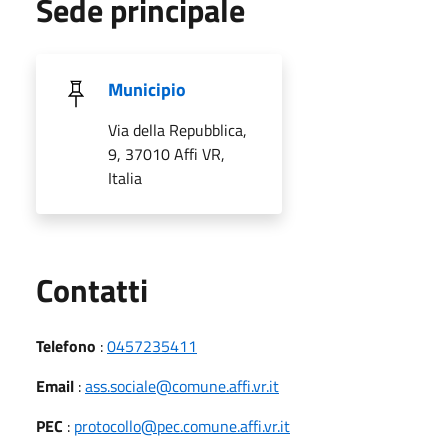
Sede principale
Municipio
Via della Repubblica,
9, 37010 Affi VR,
Italia
Utili
Contatti
Telefono
:
0457235411
Email
:
ass.sociale@comune.affi.vr.it
PEC
:
protocollo@pec.comune.affi.vr.it