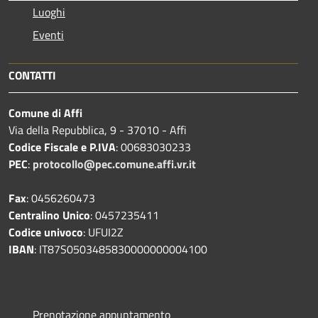
Luoghi
Eventi
CONTATTI
Comune di Affi
Via della Repubblica, 9 - 37010 - Affi
Codice Fiscale e P.IVA
: 00683030233
PEC
:
protocollo@pec.comune.affi.vr.it
Fax
: 0456260473
Centralino Unico
: 0457235411
Codice univoco
: UFUI2Z
IBAN
: IT87S0503485830000000004100
Prenotazione appuntamento