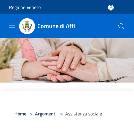
Salta al contenuto principale
Regione Veneto
Comune di Affi
Home
>
Argomenti
>
Assistenza sociale