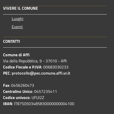
VIVERE IL COMUNE
Luoghi
Eventi
CONTATTI
Comune di Affi
Via della Repubblica, 9 - 37010 - Affi
Codice Fiscale e P.IVA
: 00683030233
PEC
:
protocollo@pec.comune.affi.vr.it
Fax
: 0456260473
Centralino Unico
: 0457235411
Codice univoco
: UFUI2Z
IBAN
: IT87S0503485830000000004100