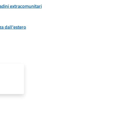
tadini extracomunitari
a dall'estero