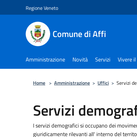
Salta al contenuto principale
Regione Veneto
Comune di Affi
Amministrazione
Novità
Servizi
Vivere 
Home
>
Amministrazione
>
Uffici
>
Servizi d
Servizi demograf
I servizi demografici si occupano dei moviment
giuridicamente rilevanti all' interno del terri