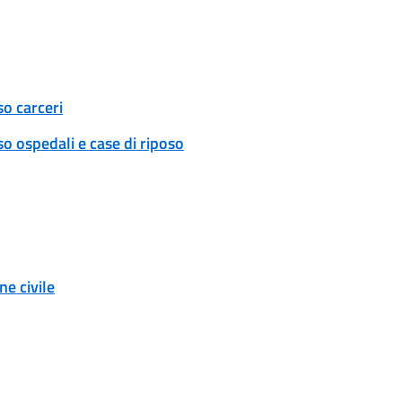
so carceri
o ospedali e case di riposo
e civile