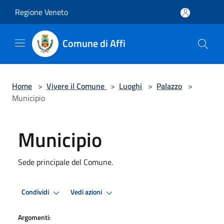
Salta al contenuto principale
Regione Veneto
Comune di Affi
Home
>
Vivere il Comune
>
Luoghi
>
Palazzo
>
Municipio
Municipio
Sede principale del Comune.
Condividi
Vedi azioni
Argomenti: