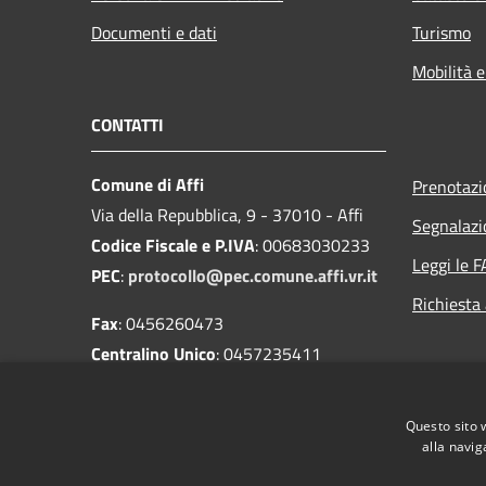
Documenti e dati
Turismo
Mobilità e
CONTATTI
Comune di Affi
Prenotaz
Via della Repubblica, 9 - 37010 - Affi
Segnalazi
Codice Fiscale e P.IVA
: 00683030233
Leggi le 
PEC
:
protocollo@pec.comune.affi.vr.it
Richiesta
Fax
: 0456260473
Centralino Unico
: 0457235411
Codice univoco
: UFUI2Z
IBAN
:
Questo sito 
IT87S0503485830000000004100
alla navig