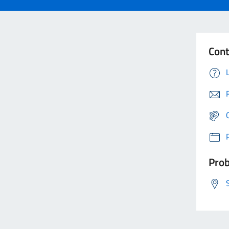
Cont
Prob