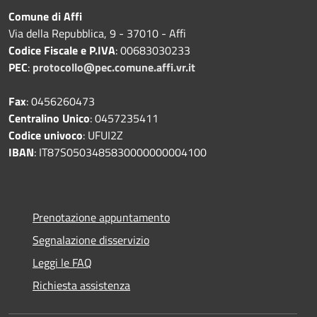
Comune di Affi
Via della Repubblica, 9 - 37010 - Affi
Codice Fiscale e P.IVA
: 00683030233
PEC
:
protocollo@pec.comune.affi.vr.it
Fax
: 0456260473
Centralino Unico
: 0457235411
Codice univoco
: UFUI2Z
IBAN
: IT87S0503485830000000004100
Prenotazione appuntamento
Segnalazione disservizio
Leggi le FAQ
Richiesta assistenza