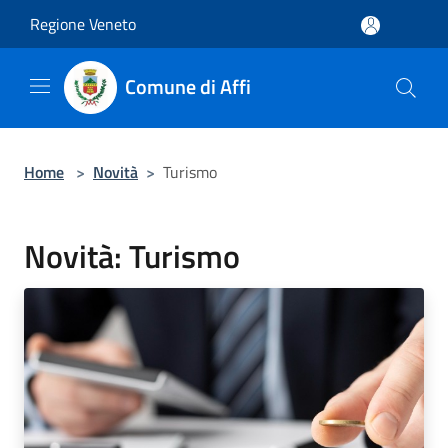
Salta al contenuto principale
Regione Veneto
Comune di Affi
Home
>
Novità
>
Turismo
Novità: Turismo