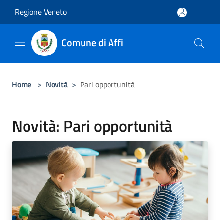
Salta al contenuto principale
Regione Veneto
Comune di Affi
Home
>
Novità
>
Pari opportunità
Novità: Pari opportunità