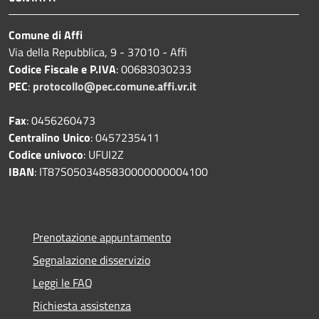
Comune di Affi
Via della Repubblica, 9 - 37010 - Affi
Codice Fiscale e P.IVA
: 00683030233
PEC
:
protocollo@pec.comune.affi.vr.it
Fax
: 0456260473
Centralino Unico
: 0457235411
Codice univoco
: UFUI2Z
IBAN
: IT87S0503485830000000004100
Prenotazione appuntamento
Segnalazione disservizio
Leggi le FAQ
Richiesta assistenza