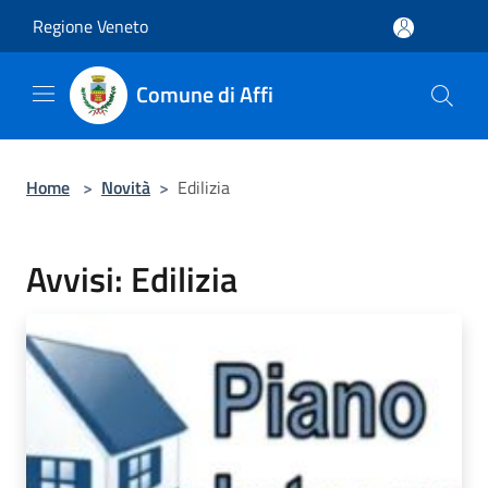
Salta al contenuto principale
Regione Veneto
Comune di Affi
Home
>
Novità
>
Edilizia
Avvisi: Edilizia