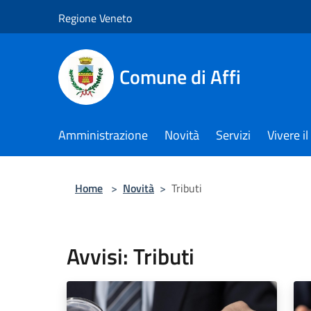
Salta al contenuto principale
Regione Veneto
Comune di Affi
Amministrazione
Novità
Servizi
Vivere 
Home
>
Novità
>
Tributi
Avvisi: Tributi