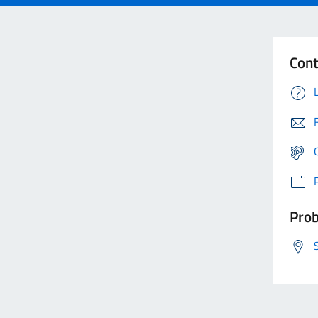
Cont
Prob