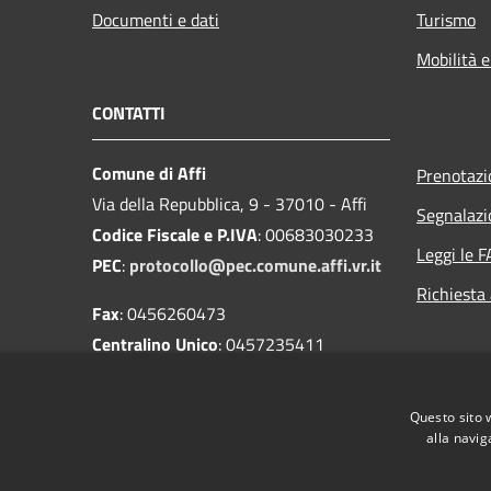
Documenti e dati
Turismo
Mobilità e
CONTATTI
Comune di Affi
Prenotaz
Via della Repubblica, 9 - 37010 - Affi
Segnalazi
Codice Fiscale e P.IVA
: 00683030233
Leggi le 
PEC
:
protocollo@pec.comune.affi.vr.it
Richiesta
Fax
: 0456260473
Centralino Unico
: 0457235411
Codice univoco
: UFUI2Z
IBAN
:
Questo sito 
IT87S0503485830000000004100
alla navig